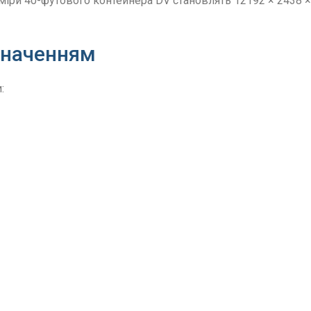
зміри 40-футового контейнера DV становлять 12192 × 2438
значенням
: