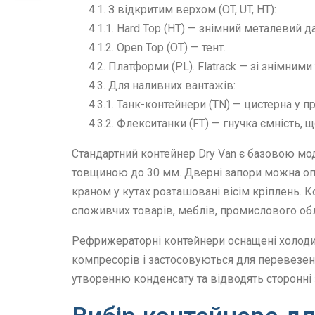
4.1. З відкритим верхом (OT, UT, HT):
4.1.1. Hard Top (HT) — знімний металевий да
4.1.2. Open Top (OT) — тент.
4.2. Платформи (PL). Flatrack — зі знімним
4.3. Для наливних вантажів:
4.3.1. Танк-контейнери (TN) — цистерна у п
4.3.2. Флекситанки (FT) — гнучка ємність,
Стандартний контейнер Dry Van є базовою мод
товщиною до 30 мм. Дверні запори можна опл
краном у кутах розташовані вісім кріплень. 
споживчих товарів, меблів, промислового обл
Рефрижераторні контейнери оснащені холодил
компресорів і застосовуються для перевезен
утворенню конденсату та відводять сторонні