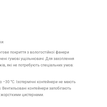
ки.
огове покриття з вологостійкої фанери
чені гумові ущільнювачі. Для захоплення
ів, які не потребують спеціальних умов:
 –30 °C. Ізотермічні контейнери не мають
. Вентильовані контейнери запобігають
з жорсткими цистернами.