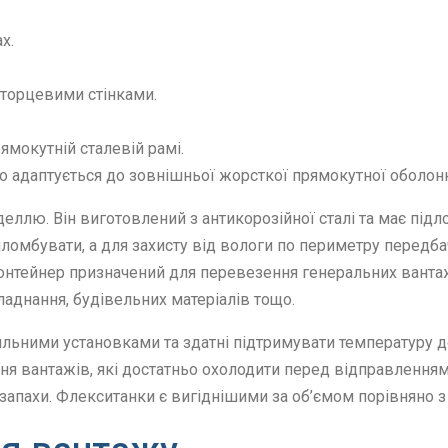
х.
и торцевими стінками.
рямокутній сталевій рамі.
 що адаптується до зовнішньої жорсткої прямокутної оболон
еллю. Він виготовлений з антикорозійної сталі та має підл
омбувати, а для захисту від вологи по периметру передба
Контейнер призначений для перевезення генеральних вантаж
аднання, будівельних матеріалів тощо.
ьними установками та здатні підтримувати температуру до
ня вантажів, які достатньо охолодити перед відправленням
 запахи. Флекситанки є вигіднішими за об’ємом порівняно 