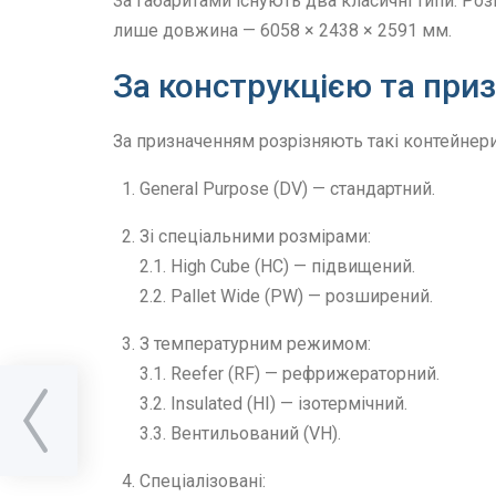
За габаритами існують два класичні типи. Ро
лише довжина — 6058 × 2438 × 2591 мм.
За конструкцією та при
За призначенням розрізняють такі контейнери
General Purpose (DV) — стандартний.
Зі спеціальними розмірами:
2.1. High Cube (HC) — підвищений.
2.2. Pallet Wide (PW) — розширений.
З температурним режимом:
3.1. Reefer (RF) — рефрижераторний.
ти
3.2. Insulated (HI) — ізотермічний.
як
3.3. Вентильований (VH).
їну
Спеціалізовані: