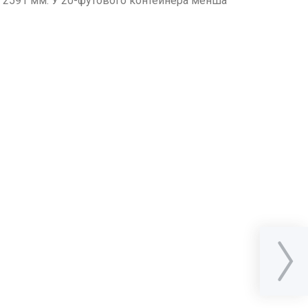
 × 2591 мм. У 20-футового контейнера менша
ва