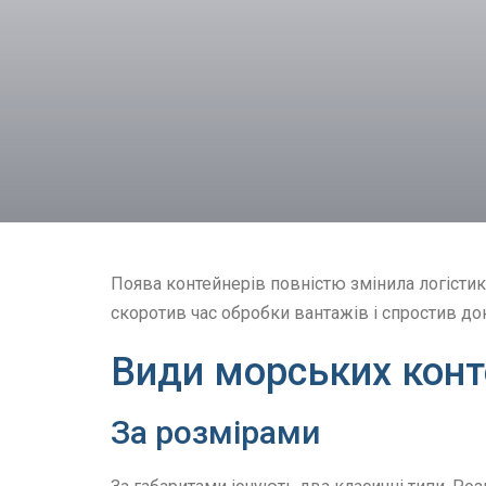
Поява контейнерів повністю змінила логісти
скоротив час обробки вантажів і спростив до
Види морських конт
За розмірами