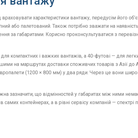
ля вантажу
д враховувати характеристики вантажу, передусім його об’є
ний або палетований. Також потрібно зважати на наявніст
ння за габаритами. Корисно проконсультуватися з перевіз
для компактних і важких вантажів, а 40-футові — для легки
шими на маршрутах доставки споживчих товарів з Азії до А
 європалети (1200 × 800 мм) у два ряди. Через це вони ши
на зазначити, що відмінностей у габаритах між ними немає
в самих контейнерах, а в рівні сервісу компаній — спектрі