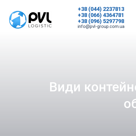
+38 (044) 2237813
+38 (066) 4364781
+38 (096) 5297798
info@pvl-group.com.ua
Види контейне
о