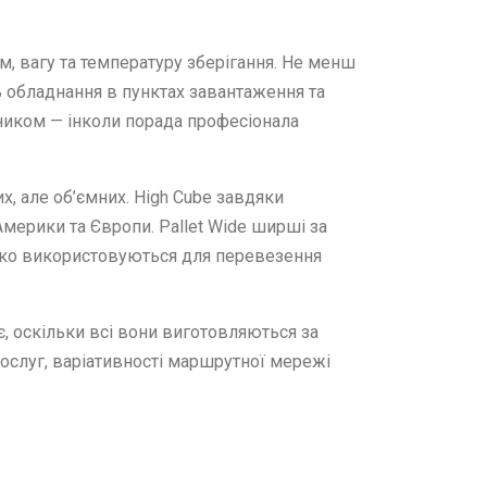
м, вагу та температуру зберігання. Не менш
ь обладнання в пунктах завантаження та
ником — інколи порада професіонала
х, але об’ємних. High Cube завдяки
мерики та Європи. Pallet Wide ширші за
роко використовуються для перевезення
, оскільки всі вони виготовляються за
 послуг, варіативності маршрутної мережі